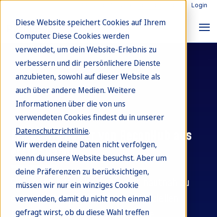
Über Abrantix
Deutsch
English
Login
Diese Website speichert Cookies auf Ihrem
Computer. Diese Cookies werden
verwendet, um dein Website-Erlebnis zu
verbessern und dir persönlichere Dienste
anzubieten, sowohl auf dieser Website als
auch über andere Medien. Weitere
Informationen über die von uns
verwendeten Cookies findest du in unserer
Demo vereinbaren
Datenschutzrichtlinie
.
Erlebe die Power von ReconHub aus
Wir werden deine Daten nicht verfolgen,
erster Hand!
wenn du unsere Website besuchst. Aber um
deine Präferenzen zu berücksichtigen,
Sichere dir jetzt eine Demo, um hautnah zu
müssen wir nur ein winziges Cookie
erleben, wie ReconHub deine finanziellen
verwenden, damit du nicht noch einmal
gefragt wirst, ob du diese Wahl treffen
Prozesse revolutionieren und deine