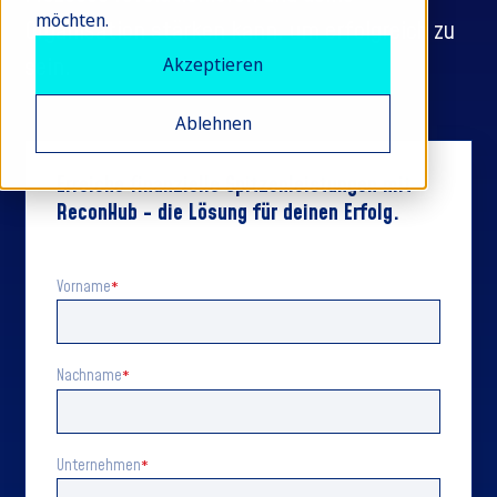
möchten.
Organisation stärken kann, um erfolgreich zu
sein.
Akzeptieren
Ablehnen
Erreiche finanzielle Spitzenleistungen mit
ReconHub - die Lösung für deinen Erfolg.
Vorname
*
Nachname
*
Unternehmen
*