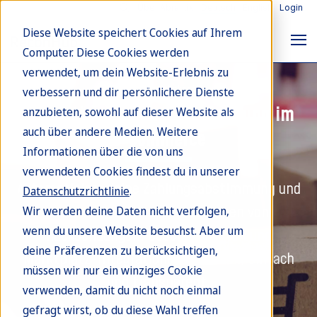
Über Abrantix
Deutsch
English
Login
Diese Website speichert Cookies auf Ihrem
Computer. Diese Cookies werden
verwendet, um dein Website-Erlebnis zu
Online-Vertriebskanäle
verbessern und dir persönlichere Dienste
Innovative Zahlungsabstimmung im
anzubieten, sowohl auf dieser Website als
auch über andere Medien. Weitere
E-Commerce
Informationen über die von uns
verwendeten Cookies findest du in unserer
Automatisiere deine Zahlungsabstimmung und
Datenschutzrichtlinie
.
meistere die Herausforderungen von
Wir werden deine Daten nicht verfolgen,
wenn du unsere Website besuchst. Aber um
Rücksendungen, Geschenkkarten und
deine Präferenzen zu berücksichtigen,
Marktplatz-Integrationen – schnell, einfach
müssen wir nur ein winziges Cookie
und transparent.
verwenden, damit du nicht noch einmal
gefragt wirst, ob du diese Wahl treffen