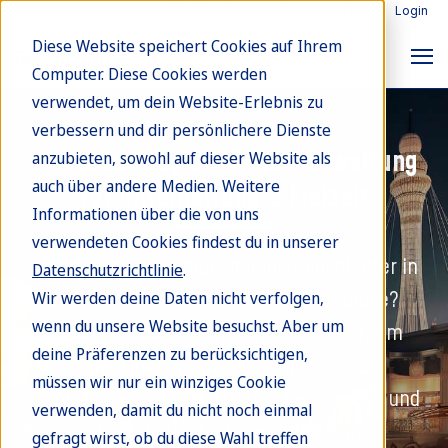
Über Abrantix
Deutsch
English
Login
Diese Website speichert Cookies auf Ihrem
Computer. Diese Cookies werden
verwendet, um dein Website-Erlebnis zu
Unterhaltung & Freizeit
verbessern und dir persönlichere Dienste
Vereinfachung der Finanzverwaltung
anzubieten, sowohl auf dieser Website als
auch über andere Medien. Weitere
für Unterhaltung & Freizeit
Informationen über die von uns
verwendeten Cookies findest du in unserer
Bist du ein Finanzmanager oder Buchhalter in
Datenschutzrichtlinie
.
der Unterhaltungs- und Freizeitbranche?
Wir werden deine Daten nicht verfolgen,
wenn du unsere Website besuchst. Aber um
Suche nicht weiter! ReconHub ist hier, um
deine Präferenzen zu berücksichtigen,
deine Finanzverwaltungsprozesse zu
müssen wir nur ein winziges Cookie
revolutionieren und Effizienz, Genauigkeit und
verwenden, damit du nicht noch einmal
Skalierbarkeit zu gewährleisten.
gefragt wirst, ob du diese Wahl treffen