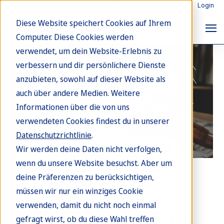
Über Abrantix
Deutsch
English
Login
Diese Website speichert Cookies auf Ihrem
Computer. Diese Cookies werden
verwendet, um dein Website-Erlebnis zu
verbessern und dir persönlichere Dienste
anzubieten, sowohl auf dieser Website als
auch über andere Medien. Weitere
Informationen über die von uns
verwendeten Cookies findest du in unserer
Datenschutzrichtlinie
.
Wir werden deine Daten nicht verfolgen,
wenn du unsere Website besuchst. Aber um
deine Präferenzen zu berücksichtigen,
Blog
müssen wir nur ein winziges Cookie
Die entscheidende Rolle von
verwenden, damit du nicht noch einmal
Compliance und Kontrolle bei der
gefragt wirst, ob du diese Wahl treffen