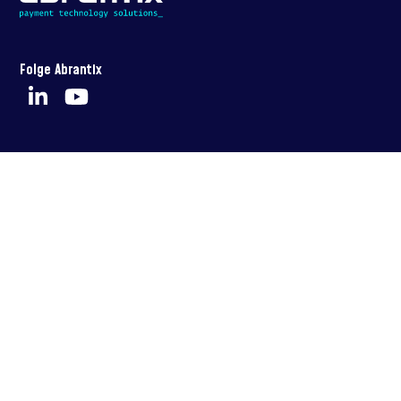
Folge Abrantix
Every Transaction Counts
Abrantix ist ein Payment Powerhouse. Als Experten machen wir
Payment für alle einfach und reibungslos.