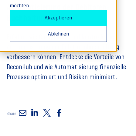
Automatisierung der Debitoren-
möchten.
Buchhaltung
Akzeptieren
Ablehnen
Erfahre, wie Compliance und Kontrolle die
Automatisierung der Debitorenbuchhaltung
verbessern können. Entdecke die Vorteile von
ReconHub und wie Automatisierung finanzielle
Prozesse optimiert und Risiken minimiert.
Share