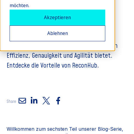
Debitorenbuchhaltung
möchten.
Akzeptieren
Erfahre, wie die Automatisierung der
Ablehnen
Debitorenbuchhaltung die kontinuierliche
Buchführung vorantreibt und Unternehmen
Effizienz, Genauigkeit und Agilität bietet.
Entdecke die Vorteile von ReconHub.
Share
Willkommen zum sechsten Teil unserer Blog-Serie,