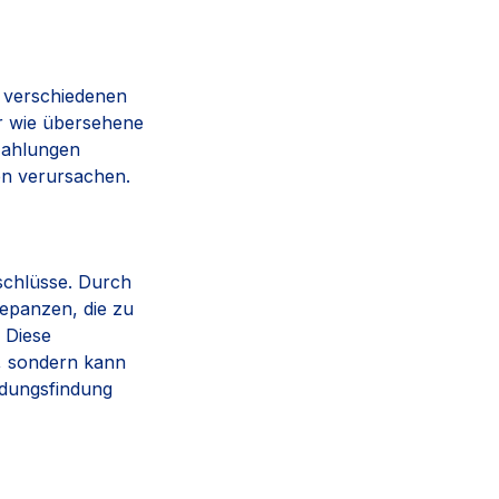
 verschiedenen
er wie übersehene
Zahlungen
en verursachen.
schlüsse. Durch
epanzen, die zu
 Diese
g, sondern kann
idungsfindung