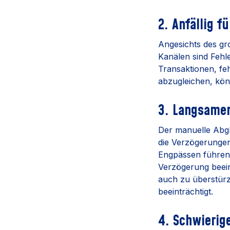
2. Anfällig f
Angesichts des g
Kanälen sind Fehl
Transaktionen, fe
abzugleichen, kö
3. Langsamer
Der manuelle Abgl
die Verzögerungen
Engpässen führen
Verzögerung beeint
auch zu überstür
beeinträchtigt.
4. Schwieri