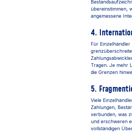
Bestandsaufzeich
übereinstimmen, wa
angemessene Integ
4. Internati
Für Einzelhändler 
grenzüberschreit
Zahlungsabwickler
Tragen. Je mehr Lä
die Grenzen hinweg
5. Fragmenti
Viele Einzelhändl
Zahlungen, Bestän
verbunden, was zu
und erschweren e
vollständigen Übe