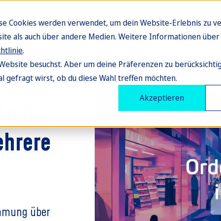
ese Cookies werden verwendet, um dein Website-Erlebnis zu ve
Produkt
Lösungen
Preise
Ressourcen
site als auch über andere Medien. Weitere Informationen über 
htlinie
.
Website besuchst. Aber um deine Präferenzen zu berücksichti
l gefragt wirst, ob du diese Wahl treffen möchten.
Akzeptieren
en der
hrere
immung über