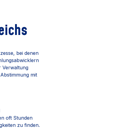
eichs
zesse, bei denen
hlungsabwicklern
er Verwaltung
e Abstimmung mit
d
en oft Stunden
keiten zu finden.
.