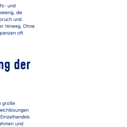
ufs- und
ierig, die
spruch und
er hinweg. Ohne
epanzen oft
ng der
n große
leichlösungen
 Einzelhandels
snahmen und