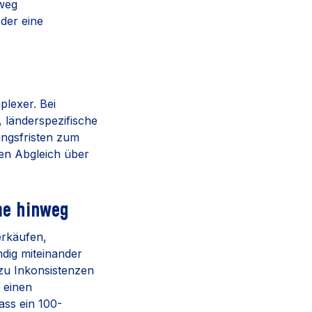
nweg
oder eine
plexer. Bei
länderspezifische
ungsfristen zum
den Abgleich über
me hinweg
erkäufen,
ndig miteinander
zu Inkonsistenzen
 einen
ass ein 100-