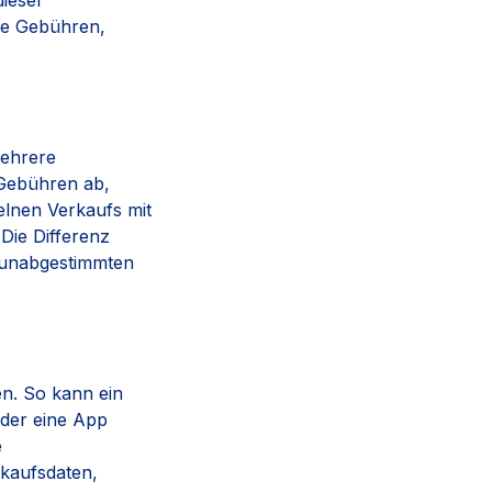
dieser
re Gebühren,
mehrere
Gebühren ab,
elnen Verkaufs mit
Die Differenz
 unabgestimmten
n. So kann ein
oder eine App
e
rkaufsdaten,