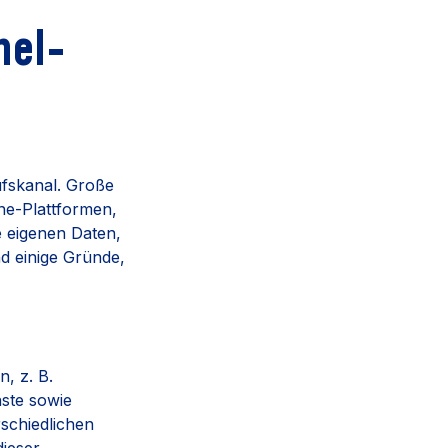
nel-
ufskanal. Große
ne-Plattformen,
e eigenen Daten,
d einige Gründe,
, z. B.
nste sowie
schiedlichen